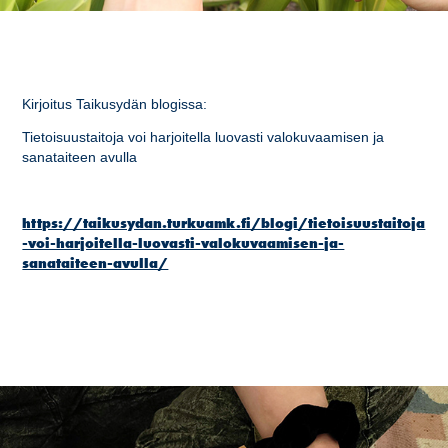
Kirjoitus Taikusydän blogissa:
Tietoisuustaitoja voi harjoitella luovasti valokuvaamisen ja
sanataiteen avulla
https://taikusydan.turkuamk.fi/blogi/tietoisuustaitoja
-voi-harjoitella-luovasti-valokuvaamisen-ja-
sanataiteen-avulla/