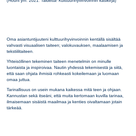
(Houni ym. 2021. Taidetta! Kulttuurihyvinvoinnin käsikirja)
Oma asiantuntijuuteni kulttuurihyvinvoinnin kentällä sisältää
vahvasti visuaalisen taiteen; valokuvauksen, maalaamisen ja
tekstiilitaiteen.
Yhteisöllinen tekeminen taiteen menetelmin on minulle
luontaista ja inspiroivaa. Nautin yhdessä tekemisestä ja siitä,
että saan ohjata ihmisiä rohkeasti kokeilemaan ja luomaan
omaa juttua.
Tarinallisuus on usein mukana kaikessa mitä teen ja ohjaan.
Kannustan sekä itseäni, että muita kertomaan kuvilla tarinaa,
ilmaisemaan sisäistä maailmaa ja kenties oivaltamaan jotain
tärkeää.