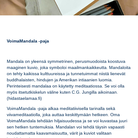
VoimaMandala -paja
Mandala on yleensä symmetrinen, perusmuodoista koostuva
maaginen kuvio, joka symboloi maailmankaikkeutta. Mandaloita
on tehty kaikissa kulttuureissa ja tunnetuimmat niistä lienevät
buddhalaisten, hindujen ja Amerikan intiaanien luomia.
Perinteisesti mandalaa on käytetty meditaatiossa. Se voi olla
myös itsetutkiskelun väline kuten C.G. Jungilla aikoinaan.
(hidastaelamaa.fi)
VoimaMandala -paja alkaa meditatiivisella tarinalla sekä
viivameditaatiolla, joka auttaa keskittymään hetkeen. Oma
VoimaMandala tehdään hiljaisuudessa ja se voi kuvastaa juuri
sen hetken tuntemuksia. Mandalan voi tehdä täysin vapaasti
noudattamatta kaavamaisuutta, värit ja kuviot valitaan