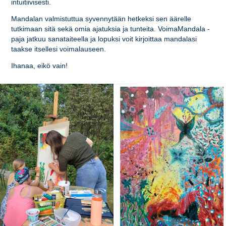
intuitiivisesti.
Mandalan valmistuttua syvennytään hetkeksi sen äärelle
tutkimaan sitä sekä omia ajatuksia ja tunteita. VoimaMandala -
paja jatkuu sanataiteella ja lopuksi voit kirjoittaa mandalasi
taakse itsellesi voimalauseen.
Ihanaa, eikö vain!