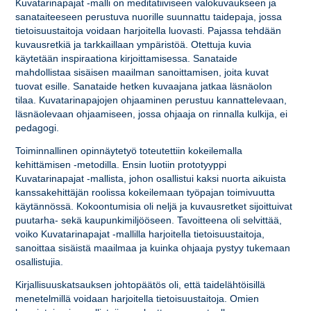
Kuvatarinapajat -malli on meditatiiviseen valokuvaukseen ja
sanataiteeseen perustuva nuorille suunnattu taidepaja, jossa
tietoisuustaitoja voidaan harjoitella luovasti. Pajassa tehdään
kuvausretkiä ja tarkkaillaan ympäristöä. Otettuja kuvia
käytetään inspiraationa kirjoittamisessa. Sanataide
mahdollistaa sisäisen maailman sanoittamisen, joita kuvat
tuovat esille. Sanataide hetken kuvaajana jatkaa läsnäolon
tilaa. Kuvatarinapajojen ohjaaminen perustuu kannattelevaan,
läsnäolevaan ohjaamiseen, jossa ohjaaja on rinnalla kulkija, ei
pedagogi.
Toiminnallinen opinnäytetyö toteutettiin kokeilemalla
kehittämisen -metodilla. Ensin luotiin prototyyppi
Kuvatarinapajat -mallista, johon osallistui kaksi nuorta aikuista
kanssakehittäjän roolissa kokeilemaan työpajan toimivuutta
käytännössä. Kokoontumisia oli neljä ja kuvausretket sijoittuivat
puutarha- sekä kaupunkimiljööseen. Tavoitteena oli selvittää,
voiko Kuvatarinapajat -mallilla harjoitella tietoisuustaitoja,
sanoittaa sisäistä maailmaa ja kuinka ohjaaja pystyy tukemaan
osallistujia.
Kirjallisuuskatsauksen johtopäätös oli, että taidelähtöisillä
menetelmillä voidaan harjoitella tietoisuustaitoja. Omien