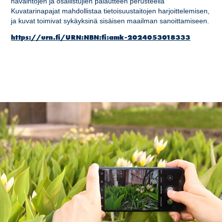
havaintojen ja osallistujien palautteen perusteella
Kuvatarinapajat mahdollistaa tietoisuustaitojen harjoittelemisen,
ja kuvat toimivat sykäyksinä sisäisen maailman sanoittamiseen.
https://urn.fi/URN:NBN:fi:amk-2024053018333